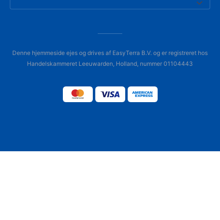
Denne hjemmeside ejes og drives af EasyTerra B.V. og er registreret hos
Handelskammeret Leeuwarden, Holland, nummer 01104443