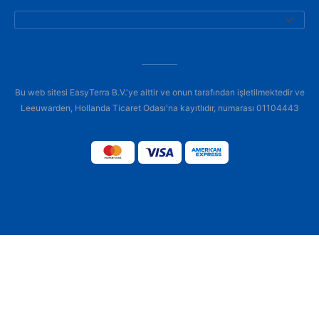
Bu web sitesi EasyTerra B.V.'ye aittir ve onun tarafından işletilmektedir ve
Leeuwarden, Hollanda Ticaret Odası'na kayıtlıdır, numarası 01104443