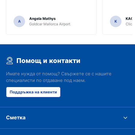
Angela Mathys
KAC
A
K
Goldcar Mallorca Airport
Click
Помощ и контакти
Имате нужда от помощ? Свържете се с нашите
специалисти по отдаване под наем.
Поддръжка на клиенти
Сметка