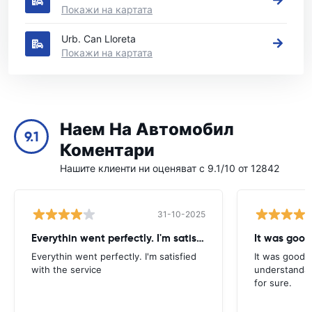
Покажи на картата
Urb. Can Lloreta
Покажи на картата
Наем На Автомобил
9.1
Коментари
Нашите клиенти ни оценяват с 9.1/10 от 12842
31-10-2025
Everythin went perfectly. I'm satisfied
It was good
Everythin went perfectly. I'm satisfied
It was good. 
with the service
understandab
for sure.