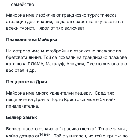
семейство
Майорка има изобилие от грандиозно туристическа
атракция дестинации, за да отговарят на вкусовете на
всеки турист. Някои от тях включват;
Плажовете на Майорка
На острова има многобройни и страхотно плажове по
бреговата линия. Той се похвали на грандиозно плажове
като нова ПЛАМА, Магалуф, Алкудия, Пуерто желаната от
вас стая и др.
Пещерите на Драч
Майорка има много удивителни пещери. Сред тях
пещерите на Драч в Порто Кристо са може би най-
привлекателна.
Белвер
Замък
Белвер просто означава "красива гледка". Това е замък,
14 век
който датира от
. Той е уникален, че той е кръгъл по