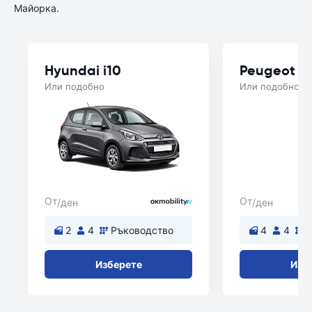
Майорка.
Hyundai i10
Peugeot 2
Или подобно
Или подобно
От
От
/ден
/ден
2
4
Ръководство
4
4
Изберете
Изб