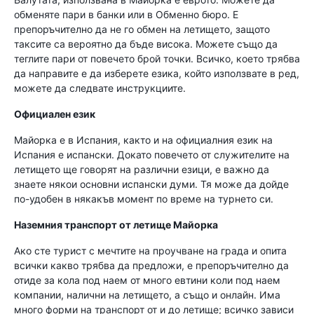
обменяте пари в банки или в Обменно бюро. Е
препоръчително да не го обмен на летището, защото
таксите са вероятно да бъде висока. Можете също да
теглите пари от повечето брой точки. Всичко, което трябва
да направите е да изберете езика, който използвате в ред,
можете да следвате инструкциите.
Официален език
Майорка е в Испания, както и на официалния език на
Испания е испански. Докато повечето от служителите на
летището ще говорят на различни езици, е важно да
знаете някои основни испански думи. Тя може да дойде
по-удобен в някакъв момент по време на турнето си.
Наземния транспорт от летище Майорка
Ако сте турист с мечтите на проучване на града и опита
всички какво трябва да предложи, е препоръчително да
отиде за кола под наем от много евтини коли под наем
компании, налични на летището, а също и онлайн. Има
много форми на транспорт от и до летище; всичко зависи