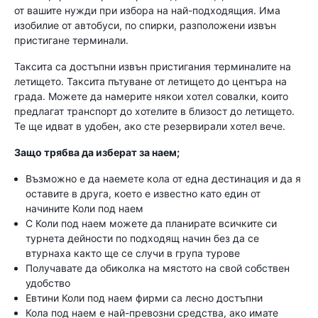
от вашите нужди при избора на най-подходящия. Има
изобилие от автобуси, по спирки, разположени извън
пристигане терминали.
Таксита са достъпни извън пристигания терминалите на
летището. Таксита пътуване от летището до центъра на
града. Можете да намерите някои хотел совалки, които
предлагат транспорт до хотелите в близост до летището.
Те ще идват в удобен, ако сте резервирали хотел вече.
Защо трябва да изберат за наем;
Възможно е да наемете кола от една дестинация и да я
оставите в друга, което е известно като един от
начините Коли под наем
С Коли под наем можете да планирате всичките си
турнета дейности по подходящ начин без да се
втурнаха както ще се случи в група турове
Получавате да обиколка на мястото на свой собствен
удобство
Евтини Коли под наем фирми са лесно достъпни
Кола под наем е най-превозни средства, ако имате