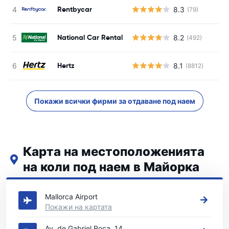
Rentbycar
8.3
(79)
National Car Rental
8.2
(492)
Hertz
8.1
(8812)
Покажи всички фирми за отдаване под наем
Карта на местоположенията
на коли под наем в Майорка
Вижте нашите основни места за коли под наем в Майорка
Mallorca Airport
Покажи на картата
Av. de Gabriel Roca, 14