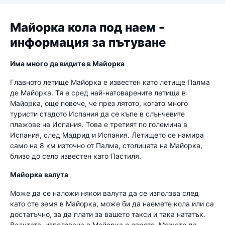
Майорка кола под наем -
информация за пътуване
Има много да видите в Майорка
Главното летище Майорка е известен като летище Палма
де Майорка. Тя е сред най-натоварените летища в
Майорка, още повече, че през лятото, когато много
туристи стадото Испания да се къпе в слънчевите
плажове на Испания. Това е третият по големина в
Испания, след Мадрид и Испания. Летището се намира
само на 8 км източно от Палма, столицата на Майорка,
близо до село известен като Пастиля.
Майорка
валута
Може да се наложи някои валута да се използва след
като сте земя в Майорка, може би да наемете кола или са
достатъчно, за да плати за вашето такси и така нататък.
Валутата, използвана в Майорка е еврото. Можете да