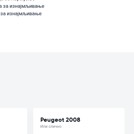
а за изнајмљивање
л за изнајмљивање
Peugeot 2008
Или слично