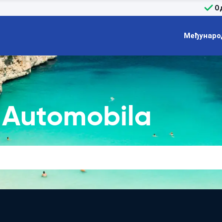
О
Међунаро
 Automobila