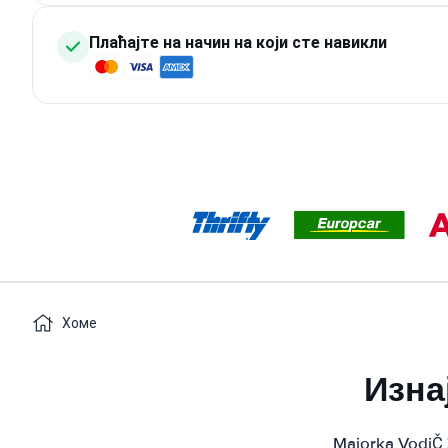
Плаћајте на начин на који сте навикли
Хоме
Изна
Majorka VodiČ 