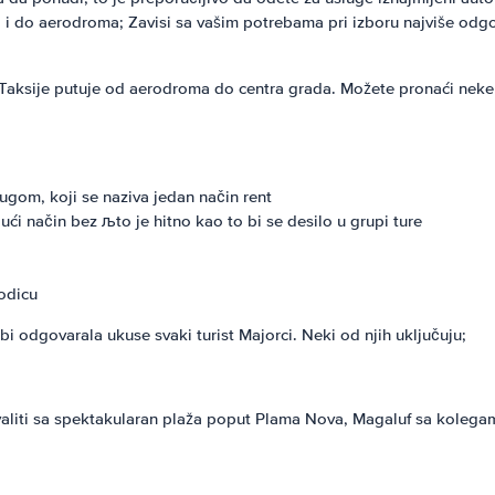
 i do aerodroma; Zavisi sa vašim potrebama pri izboru najviše odg
Taksije putuje od aerodroma do centra grada. Možete pronaći neke љ
ugom, koji se naziva jedan način rent
jući način bez љto je hitno kao to bi se desilo u grupi ture
rodicu
bi odgovarala ukuse svaki turist Majorci. Neki od njih uključuju;
valiti sa spektakularan plaža poput Plama Nova, Magaluf sa kolegam