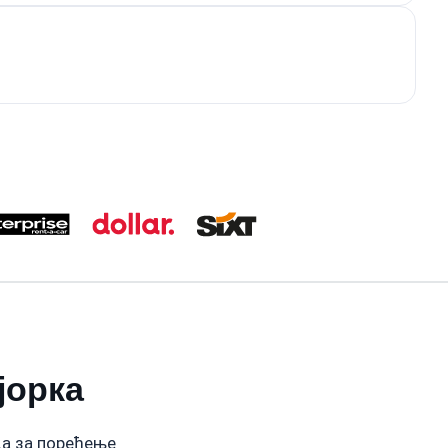
јорка
ица за поређење