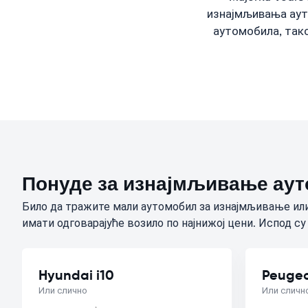
изнајмљивања аут
аутомобила, тако
Понуде за изнајмљивање аут
Било да тражите мали аутомобил за изнајмљивање или
имати одговарајуће возило по најнижој цени. Испод су
Hyundai i10
Peugeo
Или слично
Или сличн