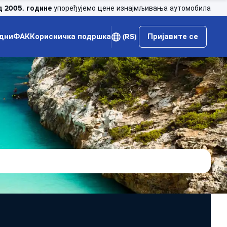
д 2005. године
упоређујемо цене изнајмљивања аутомобила
дни
ФАК
Корисничка подршка
(RS)
Пријавите се