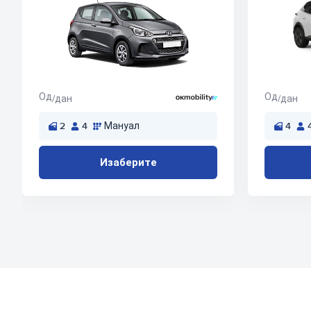
Од
Од
/дан
/дан
2
4
Мануал
4
Изаберите