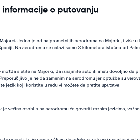
- informacije o putovanju
jorci. Jedno je od najprometnijih aerodroma na Majorki, i više u l
i Španiji. Na aerodromu se nalazi samo 8 kilometara istočno od Palma
možda sletite na Majorki, da iznajmite auto ili imati dovoljno da pla
 Preporučljivo je ne da zamenim na aerodromu jer optužbe su vero
te jezik koji koristite u redu vi možete da pratite uputstva.
. Dok je većina osoblja na aerodromu će govoriti raznim jezicima, v
 ima da ponudi, to je preporučljivo da odete za usluge iznajmljeni au