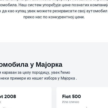
омобила. Наш систем упоређује цене познатих компаниј
 да као купац увек можете резервисати свој аутомоби
преко нас по конкурентној цени.
омобила у Мајорка
 караван за целу породицу, увек ћемо
 неки примери из нашег избора у Мајорка .
t 2008
Fiat 500
о
Или слично