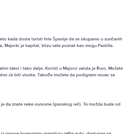
eto kada dosta turisti hrle Španije da se okupamo u sunčanih
, Majorki je kapital, blizu sela poznat kao mogu Pastilla.
tim taksi i tako dalje. Koristi u Majorci valuta je Euro. Možete
vatno će biti visoka. Takođe možete da podignem novac sa
ažno je da znate neke osnovne španskog reči. To možda bude od
to iz mnoge kompanije unajmljuju jeftin auto, dostupna na