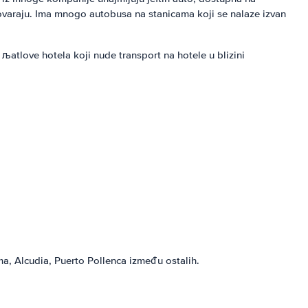
ovaraju. Ima mnogo autobusa na stanicama koji se nalaze izvan
atlove hotela koji nude transport na hotele u blizini
a, Alcudia, Puerto Pollenca između ostalih.