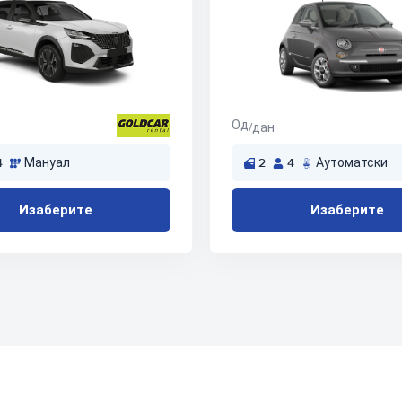
Од
/дан
4
Мануал
2
4
Аутоматски
Изаберите
Изаберите