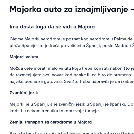
Majorka auto za iznajmljivanje 
Ima dosta toga da se vidi u Majorci
Glavne Majorki aerodrom je poznat kao aerodrom u Palma de Ma
plaža Spanije. To je treća po veličini u Španiji, posle Madrid 
Majorci
valuta
Možda ćete morati malo valutu koju treba koristiti nakon što je 
da razmenjujete svoj novac kod banke ili na biro de promena.
najviše poena za gotovinu. Sve što treba napraviti je da izaberi
Zvanični jezik
Majorki je u Španiji, a je zvanični jezik u Španiji je španski
koristi u nekom trenutku tokom svoje turneje.
Zemlju transport sa aerodroma u Majorci
Ako ste turist koji sanja istraživanje grada i iskusite sve šta