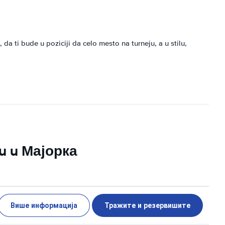
 da ti bude u poziciji da celo mesto na turneju, a u stilu,
su u Мајорка
Више информација
Тражите и резервишите