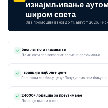
изнајмљивање ауто
широм света
Ова промоција важи до 11. август 2026. - ис
Бесплатно отказивање
До 48 сати пре заказаног времена преузимања
Гаранција најбоље цене
Пронашли сте бољу цену? Понудићемо вам бољу цен
24000+ локација за преузимање
Локације широм света