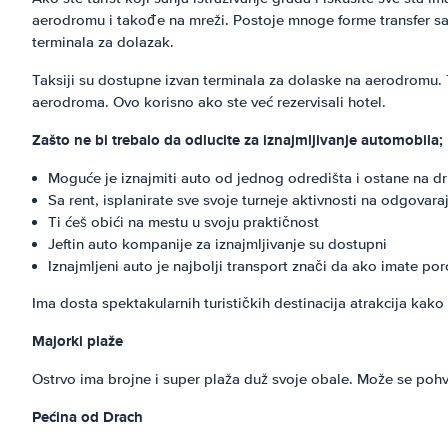
aerodromu i takođe na mreži. Postoje mnoge forme transfer sa
terminala za dolazak.
Taksiji su dostupne izvan terminala za dolaske na aerodromu. 
aerodroma. Ovo korisno ako ste već rezervisali hotel.
Zašto ne bi trebalo da odlucite za iznajmljivanje automobila;
Moguće je iznajmiti auto od jednog odredišta i ostane na dr
Sa rent, isplanirate sve svoje turneje aktivnosti na odgovara
Ti ćeš obići na mestu u svoju praktičnost
Jeftin auto kompanije za iznajmljivanje su dostupni
Iznajmljeni auto je najbolji transport znači da ako imate po
Ima dosta spektakularnih turističkih destinacija atrakcija kako 
Majorki plaže
Ostrvo ima brojne i super plaža duž svoje obale. Može se poh
Pećina od Drach