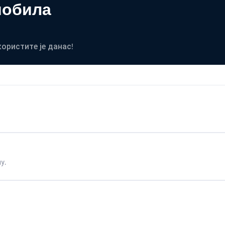
мобила
користите је данас!
у.