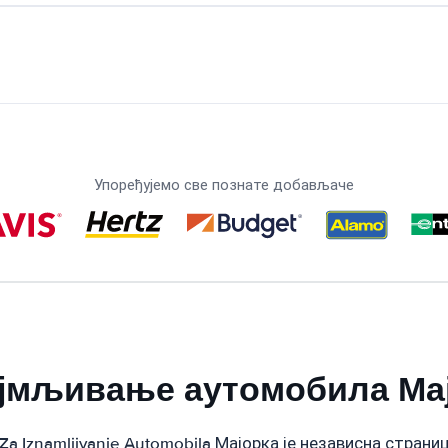
Упоређујемо све познате добављаче
јмљивање аутомобила Ма
Za Iznamljivanje Automobila Мајорка је независна стран