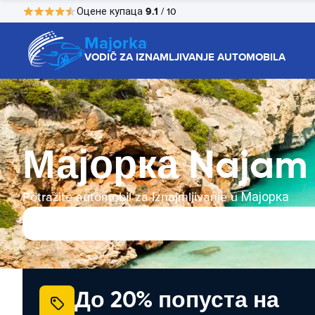
9.1
Оцене купаца
/ 10
Majorka
VODIČ ZA IZNAMLJIVANJE AUTOMOBILA
Мајорка Najam
Potražite automobil za iznajmljivanje u Мајорка
До 20% попуста на