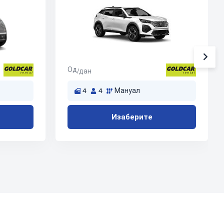
Од
/дан
4
4
Мануал
Изаберите