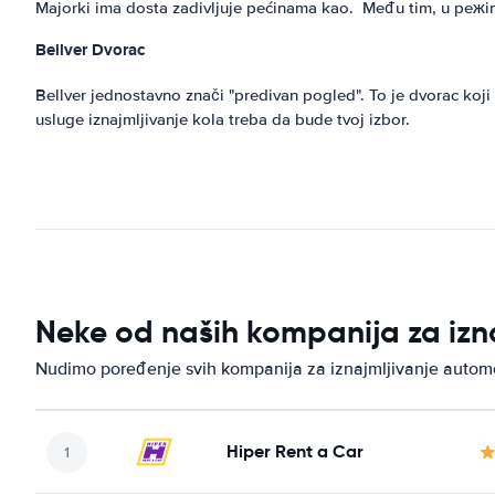
Majorki ima dosta zadivljuje pećinama kao. Među tim, u peжine
Bellver
Dvorac
Bellver jednostavno znači "predivan pogled". To je dvorac koji 
usluge iznajmljivanje kola treba da bude tvoj izbor.
Neke od naših kompanija za izn
Nudimo poređenje svih kompanija za iznajmljivanje autom
Hiper Rent a Car