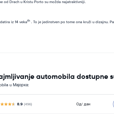
 od Drach u Kristu Porto su možda najatraktivniji.
th
datira iz 14 veka
. To je jedinstven po tome ona kruži u dizajnu. Pa,
ajmljivanje automobila dostupne 
obila u Мајорка:
8.9
Од
/ дан
(496)